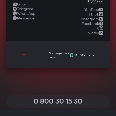
Русский
Email
Telegram
YouTube
WhatsApp
TikTok
Messenger
Instagram
Facebook
X
LinkedIn
—
Защищенные
0
из них угнано
авто
0 800 30 15 30
(Звонки по Украине со всех телефонов — бесплатные)