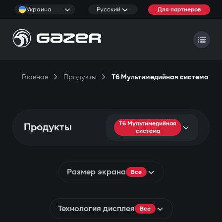
Украина
Русский
Для партнеров
Главная
Продукты
T6 Мультимедийная система
T6 Мультимедийная
Продукты
система
Размер экрана
Все
Технология дисплея
Все