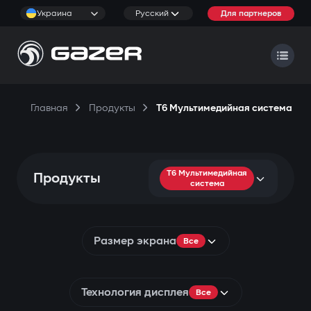
Украина
Русский
Для партнеров
Главная
Продукты
T6 Мультимедийная система
T6 Мультимедийная
Продукты
система
Размер экрана
Все
Технология дисплея
Все