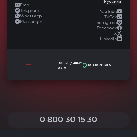
Русский
Email
Telegram
YouTube
WhatsApp
TikTok
Messenger
Instagram
Facebook
X
LinkedIn
—
Защищенные
0
из них угнано
авто
0 800 30 15 30
(Звонки по Украине со всех телефонов — бесплатные)