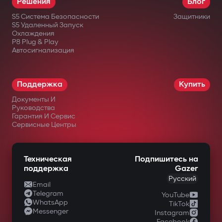
Решения
Блог
месяцев.
S5 Система Безопасности
Защитники
S5 Удаленный Запуск
Охлаждения
в официальных интернет-магазинах
P8 Plug & Play
Автосигнализация
Gazer;
у авторизованных дилеров;
Поддержка
Купить
в крупных сетях электроники;
Документы И
в специализированных магазинах
Руководства
Гарантия И Сервис
автомобильной техники.
Сервисные Центры
Техническая
Подпишитесь на
поддержка
Gazer
Русский
Email
Telegram
YouTube
WhatsApp
TikTok
Messenger
Instagram
Facebook