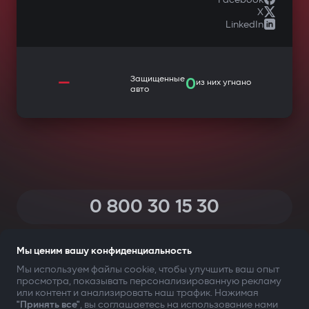
X
LinkedIn
—
Защищенные
0
из них угнано
авто
Автозапуск при включении
зажигания
Автовыключение при отключении
питания (экономия памяти и ресурса
карты)
0 800 30 15 30
Циклическое автоперезаписывание с
(Звонки по Украине со всех телефонов — бесплатные)
приоритетом важных событий
Мы ценим вашу конфиденциальность
Защита от удаления файлов при
Мы используем файлы cookie, чтобы улучшить ваш опыт
внезапном отключении питания
просмотра, показывать персонализированную рекламу
ТВОЯ БЕЗОПАСНОСТЬ ПРЕЖДЕ ВСЕГО
или контент и анализировать наш трафик. Нажимая
Обновление прошивки по воздуху
"Принять все"
, вы соглашаетесь на использование нами