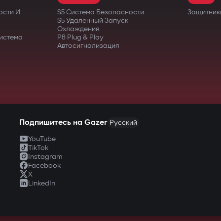
ости И
S5 Система Безопасности
Защитник
S5 Удаленный Запуск
Охлаждения
истема
P8 Plug & Play
Автосигнализация
Подпишитесь на Gazer
Русский
YouTube
TikTok
Instagram
Facebook
X
LinkedIn