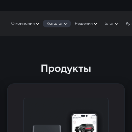
О компании
Каталог
Решения
Блог
Ку
ро Gazer
S5 Система безопасности и комфорта
S5 Система безопасности
Защитники
аша история
E7 Видеорегистратор
S5 Удаленный запуск охлаждения
ресс-центр
T6 Мультимедийная система
P8 Plug & Play Автосигнализация
Продукты
онтакты