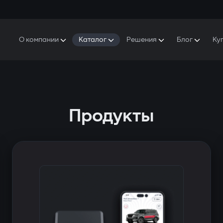
О компании
Каталог
Решения
Блог
Ку
ро Gazer
S5 Система безопасности и комфорта
S5 Система безопасности
Защитники
аша история
E7 Видеорегистратор
S5 Удаленный запуск охлаждения
ресс-центр
T6 Мультимедийная система
P8 Plug & Play Автосигнализация
Продукты
онтакты