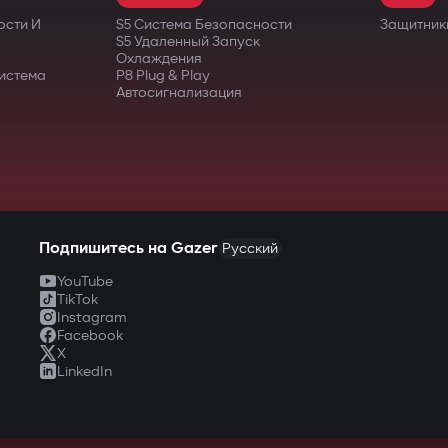
ости И
S5 Система Безопасности
Защитник
S5 Удаленный Запуск
Охлаждения
истема
P8 Plug & Play
Автосигнализация
Подпишитесь на Gazer
Русский
YouTube
TikTok
Instagram
Facebook
X
LinkedIn