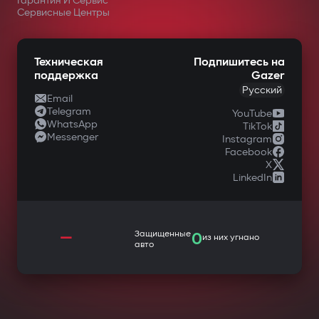
Гарантия И Сервис
Сервисные Центры
Техническая
Подпишитесь на
поддержка
Gazer
Русский
Email
Telegram
YouTube
WhatsApp
TikTok
Messenger
Instagram
Facebook
X
LinkedIn
—
Защищенные
0
из них угнано
авто