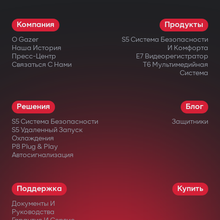
Компания
Продукты
О Gazer
S5 Система Безопасности
Наша История
И Комфорта
Пресс-Центр
E7 Видеорегистратор
Связаться С Нами
T6 Мультимедийная
Система
Решения
Блог
S5 Система Безопасности
Защитники
S5 Удаленный Запуск
Охлаждения
P8 Plug & Play
Автосигнализация
Поддержка
Купить
Документы И
Руководства