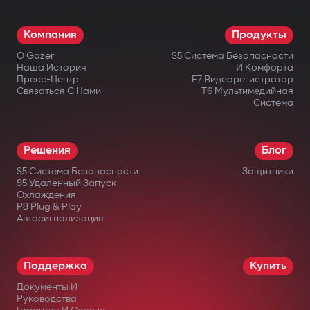
Компания
Продукты
О Gazer
S5 Система Безопасности
Наша История
И Комфорта
Пресс-Центр
E7 Видеорегистратор
Связаться С Нами
T6 Мультимедийная
Система
Решения
Блог
S5 Система Безопасности
Защитники
S5 Удаленный Запуск
Охлаждения
P8 Plug & Play
Автосигнализация
Поддержка
Купить
Документы И
Руководства