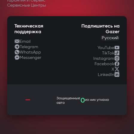
Гарантия И Сервис
Сервисные Центры
Техническая
Подпишитесь на
поддержка
Gazer
Русский
Email
Telegram
YouTube
WhatsApp
TikTok
Messenger
Instagram
Facebook
X
LinkedIn
—
Защищенные
0
из них угнано
авто