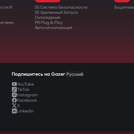
ости И
S5 Система Безопасности
Защитник
S5 Удаленный Запуск
Охлаждения
истема
P8 Plug & Play
Автосигнализация
Подпишитесь на Gazer
Русский
YouTube
TikTok
Instagram
Facebook
X
LinkedIn