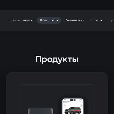
О компании
Каталог
Решения
Блог
Ку
ро Gazer
S5 Система безопасности и комфорта
S5 Система безопасности
Защитники
аша история
E7 Видеорегистратор
S5 Удаленный запуск охлаждения
ресс-центр
T6 Мультимедийная система
P8 Plug & Play Автосигнализация
Продукты
онтакты