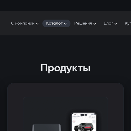
О компании
Каталог
Решения
Блог
Ку
ро Gazer
S5 Система безопасности и комфорта
S5 Система безопасности
Защитники
аша история
E7 Видеорегистратор
S5 Удаленный запуск охлаждения
ресс-центр
T6 Мультимедийная система
P8 Plug & Play Автосигнализация
Продукты
онтакты