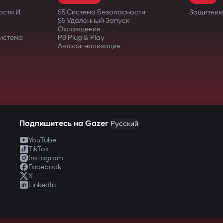
ости И
S5 Система Безопасности
Защитник
S5 Удаленный Запуск
Охлаждения
истема
P8 Plug & Play
Автосигнализация
Подпишитесь на Gazer
Русский
YouTube
TikTok
Instagram
Facebook
X
LinkedIn