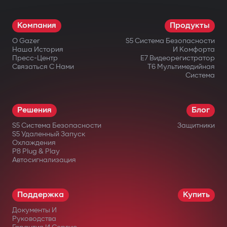
Компания
Продукты
О Gazer
S5 Система Безопасности
Наша История
И Комфорта
Пресс-Центр
E7 Видеорегистратор
Связаться С Нами
T6 Мультимедийная
Система
Решения
Блог
S5 Система Безопасности
Защитники
S5 Удаленный Запуск
Охлаждения
P8 Plug & Play
Автосигнализация
Поддержка
Купить
Документы И
Руководства