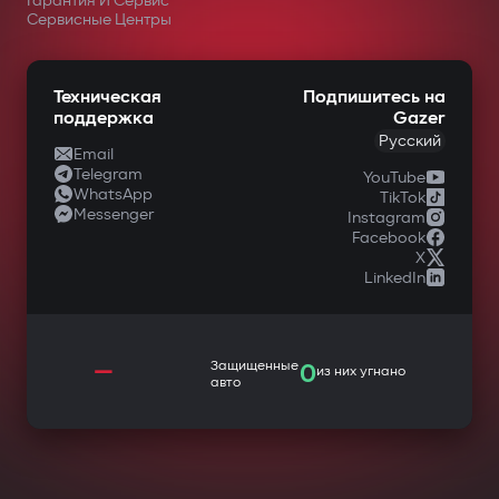
Гарантия И Сервис
Сервисные Центры
Техническая
Подпишитесь на
поддержка
Gazer
Русский
Email
Telegram
YouTube
WhatsApp
TikTok
Messenger
Instagram
Facebook
X
LinkedIn
—
Защищенные
0
из них угнано
авто