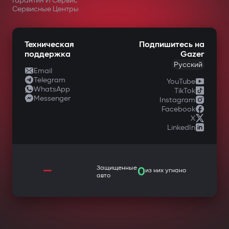
Гарантия И Сервис
Сервисные Центры
Техническая
Подпишитесь на
поддержка
Gazer
Русский
Email
Telegram
YouTube
WhatsApp
TikTok
Messenger
Instagram
Facebook
X
LinkedIn
—
Защищенные
0
из них угнано
авто