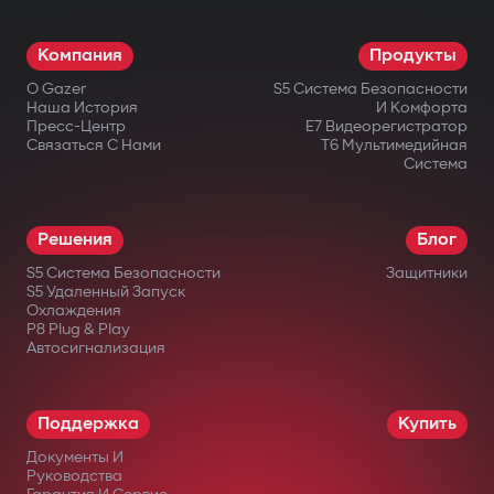
Компания
Продукты
О Gazer
S5 Система Безопасности
Наша История
И Комфорта
Пресс-Центр
E7 Видеорегистратор
Связаться С Нами
T6 Мультимедийная
Система
Решения
Блог
S5 Система Безопасности
Защитники
S5 Удаленный Запуск
Охлаждения
P8 Plug & Play
Автосигнализация
Поддержка
Купить
Документы И
Руководства