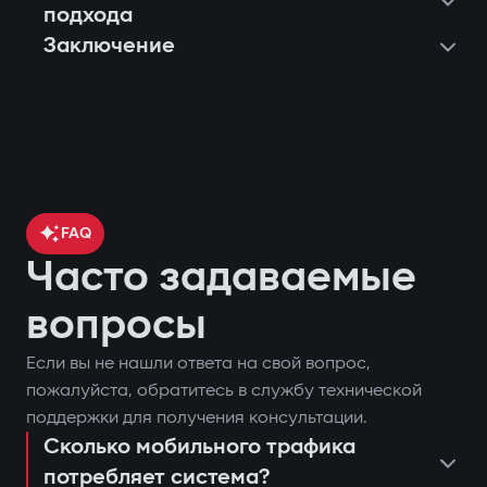
подхода
Заключение
FAQ
Часто задаваемые
вопросы
Если вы не нашли ответа на свой вопрос,
контроль местоположения
пожалуйста, обратитесь в службу технической
поставить или снять автомобиль с
автомобиля через GPS;
поддержки для получения консультации.
охраны;
Сколько мобильного трафика
блокировка двигателя при попытке
потребляет система?
запустить двигатель дистанционно;