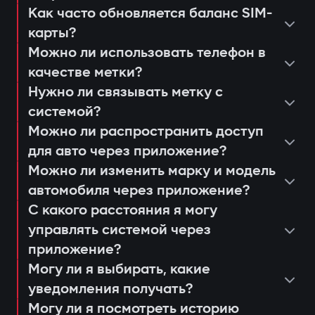
несанкционированного запуска;
Как часто обновляется баланс SIM-
просмотреть последние
уведомления через приложение
карты?
консультация и подбор оптимальной
срабатывания или действия системы;
Защита от «электронной удочки»
Gazer Car;
Можно ли использовать телефон в
системы;
настроить push-уведомления и
Использование цифровой метки с
дистанционный автозапуск
качестве метки?
установка и программирование
сценарии доступа для членов семьи
шифрованием AES128, которую
двигателя;
Нужно ли связывать метку с
модулей;
или сервисных работников;
системой?
невозможно продлить или заменить. Это
ведение журнала событий и попыток
проверка соединения и качества
получать напоминания о
Можно ли распространить доступ
предотвращает «релейные атаки» даже
доступа;
сигнала 4G LTE;
для авто через приложение?
техобслуживании или обновлении
при наличии скопированного ключа.
анализ движения и истории поездок.
Можно ли изменить марку и модель
объяснение пользователю работы и
прошивки (Smart Update).
Авторизация владельца по метке
автомобиля через приложение?
управления через приложение Gazer
При открытии дверей или запуске
С какого расстояния я могу
Car;
двигателя система ищет метку
управлять системой через
выдача гарантийного талона и
владельца. Если её нет рядом —
приложение?
активация 3-летней поддержки.
Могу ли я выбирать, какие
двигатель блокируется, а владелец
уведомления получать?
мгновенно получает уведомление через
Могу ли я посмотреть историю