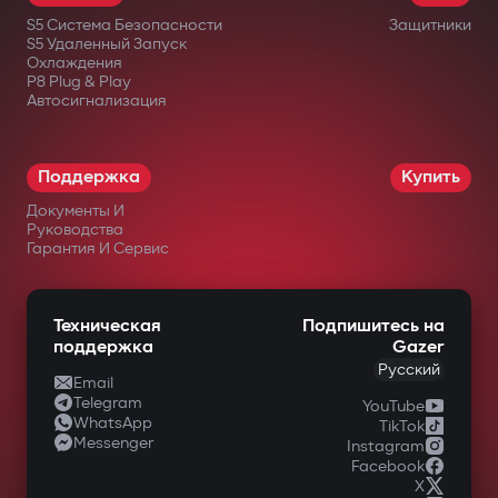
реле трудно найти или отключить.
S5 Система Безопасности
Защитники
Дополнительный подкапотный модуль
S5 Удаленный Запуск
Охлаждения
блокирует запуск двигателя даже при
P8 Plug & Play
Автосигнализация
повреждении центрального блока.
Интеллектуальный
дистанционный автозапуск
Поддержка
Купить
Документы И
Запуск двигателя через приложение
Руководства
Gazer Car с поддержкой сценариев:
Гарантия И Сервис
прогрев/охлаждение салона, турбо-
таймер, поддержка заряда
Техническая
Подпишитесь на
поддержка
Gazer
аккумулятора. Двигатель автоматически
Русский
Email
глушится после достижения заданных
Telegram
YouTube
WhatsApp
параметров.
TikTok
Messenger
Instagram
Полный контроль через Gazer Car
Facebook
X