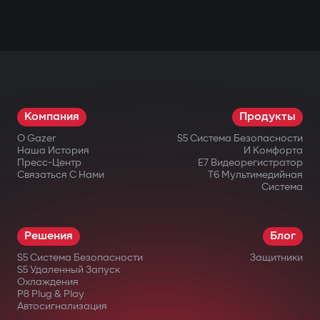
Компания
Продукты
О Gazer
S5 Система Безопасности
Наша История
И Комфорта
Пресс-Центр
E7 Видеорегистратор
Связаться С Нами
T6 Мультимедийная
Система
Решения
Блог
S5 Система Безопасности
Защитники
S5 Удаленный Запуск
Охлаждения
P8 Plug & Play
Автосигнализация