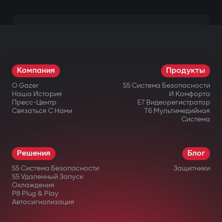
Компания
Продукты
О Gazer
S5 Система Безопасности
Наша История
И Комфорта
Пресс-Центр
E7 Видеорегистратор
Связаться С Нами
T6 Мультимедийная
Система
Решения
Блог
S5 Система Безопасности
Защитники
S5 Удаленный Запуск
Охлаждения
P8 Plug & Play
Автосигнализация