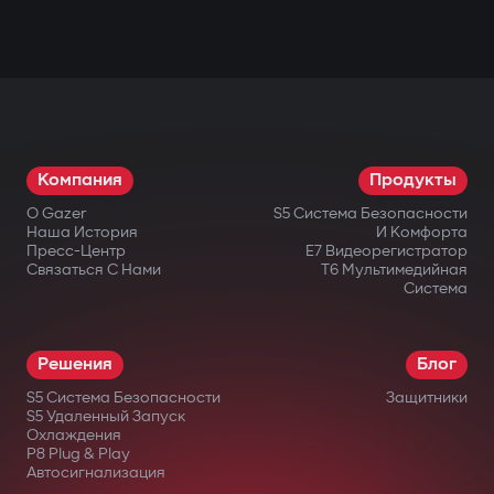
Компания
Продукты
О Gazer
S5 Система Безопасности
Наша История
И Комфорта
Пресс-Центр
E7 Видеорегистратор
Связаться С Нами
T6 Мультимедийная
Система
Решения
Блог
S5 Система Безопасности
Защитники
S5 Удаленный Запуск
Охлаждения
P8 Plug & Play
Автосигнализация