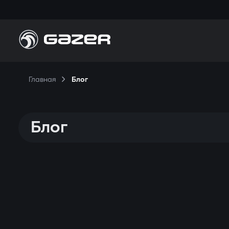
П
Главная
Блог
Н
П
Блог
К