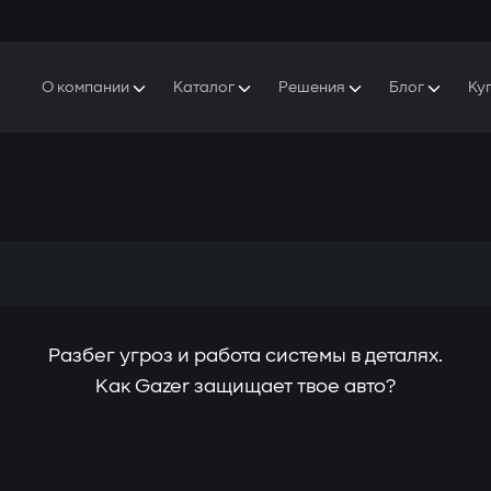
О компании
Каталог
Решения
Блог
Ку
ро Gazer
S5 Система безопасности и комфорта
S5 Система безопасности
Защитники
аша история
E7 Видеорегистратор
S5 Удаленный запуск охлаждения
ресс-центр
T6 Мультимедийная система
P8 Plug & Play Автосигнализация
онтакты
Разбег угроз и работа системы в деталях.
Как Gazer защищает твое авто?