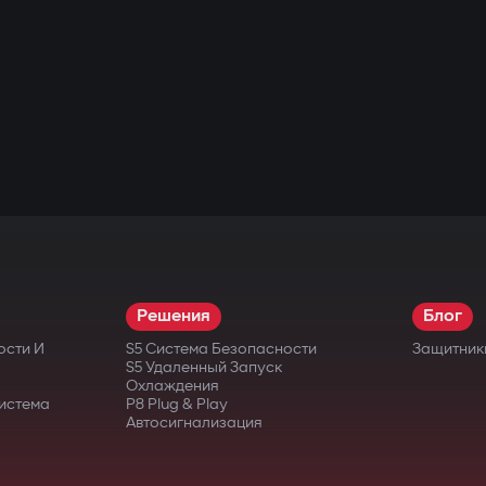
Решения
Блог
ости И
S5 Система Безопасности
Защитник
S5 Удаленный Запуск
Охлаждения
истема
P8 Plug & Play
Автосигнализация