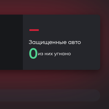
—
Защищенные авто
0
из них угнано