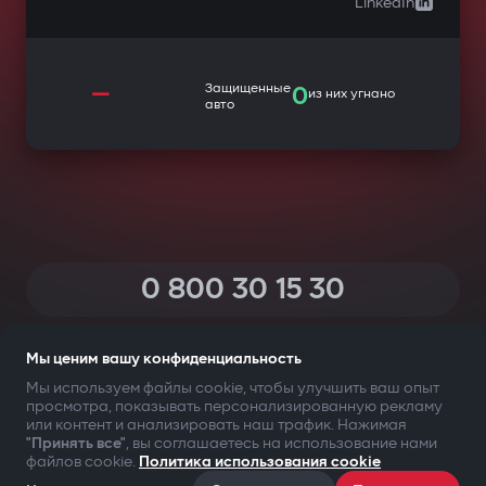
LinkedIn
—
Защищенные
0
из них угнано
авто
0 800 30 15 30
(Звонки по Украине со всех телефонов — бесплатные)
Мы ценим вашу конфиденциальность
Мы используем файлы cookie, чтобы улучшить ваш опыт
просмотра, показывать персонализированную рекламу
ТВОЯ БЕЗОПАСНОСТЬ ПРЕЖДЕ ВСЕГО
или контент и анализировать наш трафик. Нажимая
"Принять все"
, вы соглашаетесь на использование нами
файлов cookie.
Политика использования cookie
©2009-
2026
Gazer Limited (UK) All rights reserved