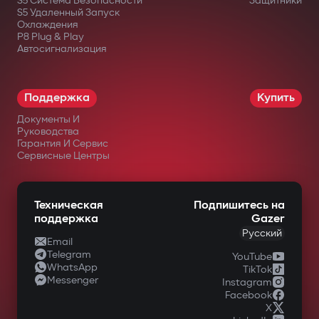
S5 Система Безопасности
Защитники
S5 Удаленный Запуск
Охлаждения
P8 Plug & Play
Автосигнализация
Поддержка
Купить
Документы И
Руководства
Гарантия И Сервис
Сервисные Центры
Техническая
Подпишитесь на
поддержка
Gazer
Русский
Email
Telegram
YouTube
WhatsApp
TikTok
Messenger
Instagram
Facebook
X