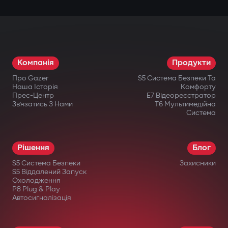
Компанія
Продукти
Про Gazer
S5 Система Безпеки Та
Наша Історія
Комфорту
Прес-Центр
E7 Відеореєстратор
Зв’язатись З Нами
T6 Мультимедійна
Система
Рішення
Блог
S5 Система Безпеки
Захисники
S5 Віддалений Запуск
Охолодження
P8 Plug & Play
Автосигналізація