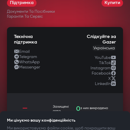
Підтримка
Купити
Документи Та Посібники
Гарантія Та Сервіс
Технічна
Слідкуйте за
підтримка
Gazer
Українська
Email
Telegram
YouTube
WhatsApp
TikTok
Messenger
Instagram
Facebook
X
LinkedIn
—
Захищені
0
з них викрадено
авто
Ми цінуємо вашу конфіденційність
Ми використовуємо файли cookie, щоб покращити ваш