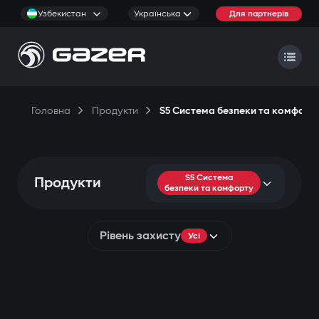
Узбекистан
Українська
Для партнерів
Головна
Продукти
S5 Система безпеки та комфорт
S5 Система
Продукти
безпеки та комфорту
Рівень захисту
Усі