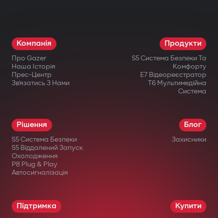
різні компоненти: двигун, коробку
передач, запалювання або паливну
систему. Навіть при фізичному втручанні
Компанія
Продукти
запуск неможливий.
Про Gazer
S5 Система Безпеки Та
Бездротове реле та підкапотний
Наша Історія
Комфорту
Прес-Центр
E7 Відеореєстратор
модуль блокування
Зв’язатись З Нами
T6 Мультимедійна
Система
Приховано встановлене бездротове
реле важко знайти або відключити.
Рішення
Блог
Додатковий підкапотний модуль блокує
S5 Система Безпеки
Захисники
запуск двигуна навіть при пошкодженні
S5 Віддалений Запуск
Охолодження
центрального блоку.
P8 Plug & Play
Автосигналізація
Інтелектуальний дистанційний
автозапуск
Підтримка
Купити
Запуск двигуна через застосунок Gazer