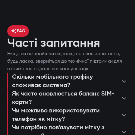
FAQ
Часті запитання
Якщо ви не знайшли відповіді на своє запитання,
контроль місцезнаходження
будь ласка, зверніться до технічної підтримки для
отримання подальшої консультації.
автомобіля через GPS;
Скільки мобільного трафіку
поставити чи зняти автомобіль з
блокування двигуна при спробі
споживає система?
охорони;
несанкціонованого запуску;
Як часто оновлюється баланс SIM-
запустити двигун дистанційно;
сповіщення через застосунок Gazer
карти?
переглянути останні спрацьовування
Захист від «електронної вудки»
Car;
Чи можливо використовувати
або дії системи;
телефон як мітку?
Використання цифрової мітки з
дистанційний автозапуск двигуна;
консультація та підбір оптимальної
налаштувати push-сповіщення та
Чи потрібно повʼязувати мітку з
шифруванням AES128, яку неможливо
ведення журналу подій та спроб