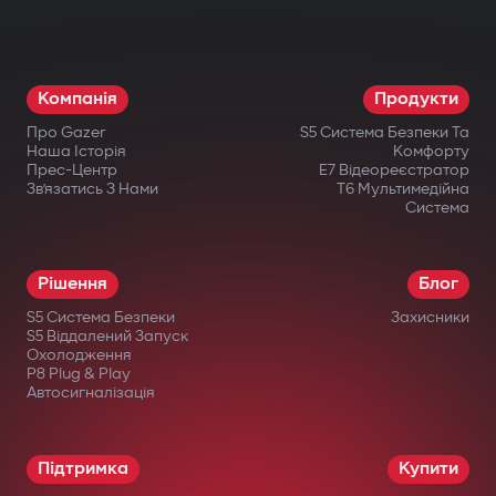
різні компоненти: двигун, коробку
передач, запалювання або паливну
систему. Навіть при фізичному втручанні
Компанія
Продукти
запуск неможливий.
Про Gazer
S5 Система Безпеки Та
Бездротове реле та підкапотний
Наша Історія
Комфорту
Прес-Центр
E7 Відеореєстратор
модуль блокування
Зв’язатись З Нами
T6 Мультимедійна
Система
Приховано встановлене бездротове
реле важко знайти або відключити.
Рішення
Блог
Додатковий підкапотний модуль блокує
S5 Система Безпеки
Захисники
запуск двигуна навіть при пошкодженні
S5 Віддалений Запуск
Охолодження
центрального блоку.
P8 Plug & Play
Автосигналізація
Інтелектуальний дистанційний
автозапуск
Підтримка
Купити
Запуск двигуна через застосунок Gazer