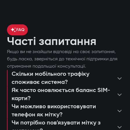
FAQ
Часті запитання
Якщо ви не знайшли відповіді на своє запитання,
контроль місцезнаходження
будь ласка, зверніться до технічної підтримки для
отримання подальшої консультації.
автомобіля через GPS;
Скільки мобільного трафіку
поставити чи зняти автомобіль з
блокування двигуна при спробі
споживає система?
охорони;
несанкціонованого запуску;
Як часто оновлюється баланс SIM-
запустити двигун дистанційно;
сповіщення через застосунок Gazer
карти?
переглянути останні спрацьовування
Захист від «електронної вудки»
Car;
Чи можливо використовувати
або дії системи;
телефон як мітку?
Використання цифрової мітки з
дистанційний автозапуск двигуна;
консультація та підбір оптимальної
налаштувати push-сповіщення та
Чи потрібно повʼязувати мітку з
шифруванням AES128, яку неможливо
ведення журналу подій та спроб