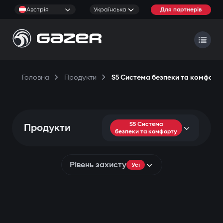
Австрія
Українська
Для партнерів
Головна
Продукти
S5 Система безпеки та комфорт
S5 Система
Продукти
безпеки та комфорту
Рівень захисту
Усі