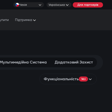
Чехія
Українська
Для партнерів
упити
Підтримка
Документи та Посібники
Умови обслуговування
 Мультимедійна Система
Додатковий Захист
Функціональність
Усі