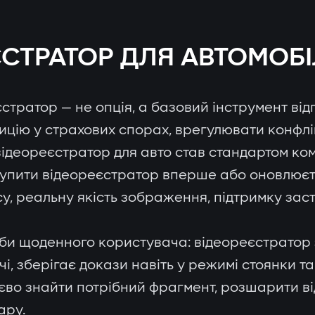
СТРАТОР ДЛЯ АВТОМОБІЛ
стратор — не опція, а базовий інструмент від
ицію у страхових спорах, врегулювати конфлі
 відеореєстратор для авто став стандартом ко
 купити відеореєстратор вперше або оновлюєт
су, реальну якість зображення, підтримку заст
еби щоденного користувача: відеореєстратор
чі, зберігає докази навіть у режимі стоянки та
тєво знайти потрібний фрагмент, розшарити ві
ару.