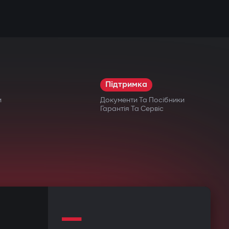
Підтримка
и
Документи Та Посібники
Гарантія Та Сервіс
—