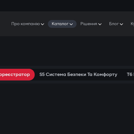
Про компанію
Каталог
Рішення
Блог
К
Про Gazer
S5 Система безпеки та комфорту
S5 Система безпеки
Захисники
Наша історія
E7 Відеореєстратор
S5 Віддалений запуск охолодження
Прес-центр
T6 Мультимедійна система
P8 Plug & Play Автосигналізація
Контакти
еореєстратор
S5 Система Безпеки Та Комфорту
T6