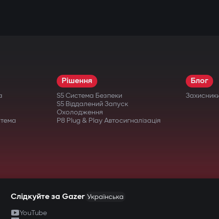
ної техніки.
ня
Рішення
Блог
я (економія пам'яті та ресурсу карти)
а
S5 Система Безпеки
Захисник
итетом важливих подій
S5 Віддалений Запуск
Охолодження
овому відключенні живлення
стема
P8 Plug & Play Автосигналізація
отреби виймати карту
Слідкуйте за Gazer
Українська
YouTube