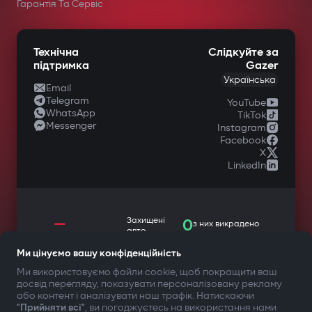
у спеціалізованих магазинах
Гарантія Та Сервіс
автомобільної техніки.
Технічна
Слідкуйте за
підтримка
Gazer
Українська
Email
Telegram
YouTube
WhatsApp
TikTok
Messenger
Instagram
Facebook
X
LinkedIn
—
Захищені
0
з них викрадено
авто
Автозапуск при включенні
Ми цінуємо вашу конфіденційність
Ми використовуємо файли cookie, щоб покращити ваш
запалювання
досвід перегляду, показувати персоналізовану рекламу
ТВОЯ БЕЗПЕКА ПЕРЕДУСІМ
або контент і аналізувати наш трафік. Натискаючи
Автовимкнення при відключенні
"Прийняти всі"
, ви погоджуєтесь на використання нами