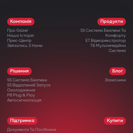
Режим паркування і G-Sensor. Авто
завжди під контролем: навіть коли ви
Компанія
Продукти
відсутні, відеореєстратор активується
Про Gazer
S5 Система Безпеки Та
при ударі або русі.
Наша Історія
Комфорту
Прес-Центр
E7 Відеореєстратор
Офіційна гарантія. Придбавши
Зв’язатись З Нами
T6 Мультимедійна
Система
відеореєстратор Gazer, ви отримуєте
гарантійний талон на 36 місяців.
Рішення
Блог
S5 Система Безпеки
Захисники
S5 Віддалений Запуск
Охолодження
P8 Plug & Play
Автосигналізація
в офіційних інтернет-магазинах Gazer;
в авторизованих дилерів;
Підтримка
Купити
у великих мережах електроніки;
Документи Та Посібники