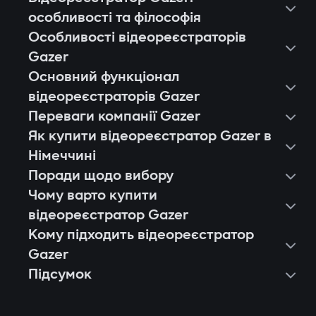
особливості та філософія
Особливості відеореєстраторів
Gazer
Основний функціонал
відеореєстраторів Gazer
Переваги компанії Gazer
Як купити відеореєстратор Gazer в
Німеччині
Поради щодо вибору
Чому варто купити
відеореєстратор Gazer
Кому підходить відеореєстратор
Європейська якість і стабільність.
Gazer
Кожен відеореєстратор Gazer
Підсумок
Власникам легкових авто, які хочуть
проходить тестування на тисячі годин
фіксувати події в місті й на трасі.
запису, стійкість до вібрацій і