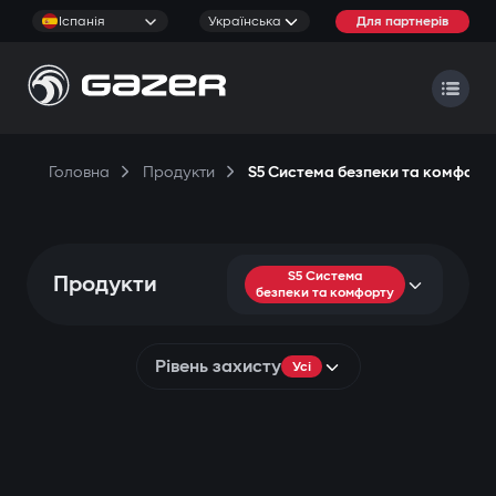
Іспанія
Українська
Для партнерів
Головна
Продукти
S5 Система безпеки та комфорт
S5 Система
Продукти
безпеки та комфорту
Рівень захисту
Усі