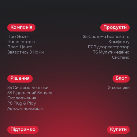
різні компоненти: двигун, коробку
передач, запалювання або паливну
систему. Навіть при фізичному втручанні
Компанія
Продукти
запуск неможливий.
Про Gazer
S5 Система Безпеки Та
Бездротове реле та підкапотний
Наша Історія
Комфорту
Прес-Центр
E7 Відеореєстратор
модуль блокування
Зв’язатись З Нами
T6 Мультимедійна
Система
Приховано встановлене бездротове
реле важко знайти або відключити.
Рішення
Блог
Додатковий підкапотний модуль блокує
S5 Система Безпеки
Захисники
запуск двигуна навіть при пошкодженні
S5 Віддалений Запуск
Охолодження
центрального блоку.
P8 Plug & Play
Автосигналізація
Інтелектуальний дистанційний
автозапуск
Підтримка
Купити
Запуск двигуна через застосунок Gazer