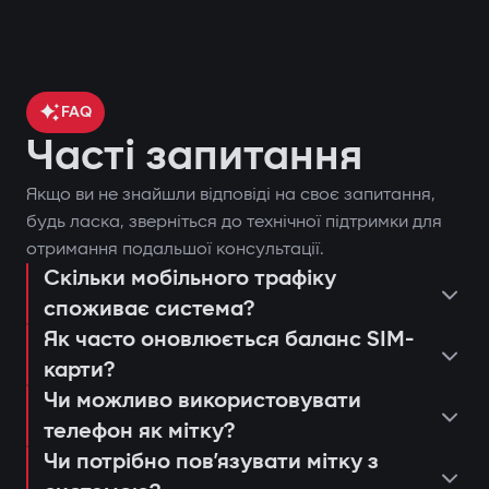
FAQ
Часті запитання
Якщо ви не знайшли відповіді на своє запитання,
контроль місцезнаходження
будь ласка, зверніться до технічної підтримки для
отримання подальшої консультації.
автомобіля через GPS;
Скільки мобільного трафіку
поставити чи зняти автомобіль з
блокування двигуна при спробі
споживає система?
охорони;
несанкціонованого запуску;
Як часто оновлюється баланс SIM-
запустити двигун дистанційно;
сповіщення через застосунок Gazer
карти?
переглянути останні спрацьовування
Захист від «електронної вудки»
Car;
Чи можливо використовувати
або дії системи;
телефон як мітку?
Використання цифрової мітки з
дистанційний автозапуск двигуна;
консультація та підбір оптимальної
налаштувати push-сповіщення та
Чи потрібно повʼязувати мітку з
шифруванням AES128, яку неможливо
ведення журналу подій та спроб