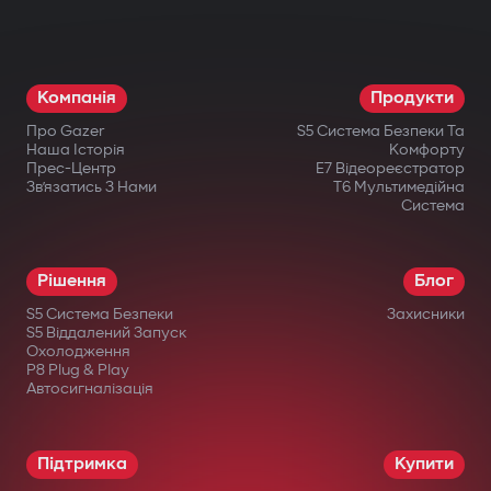
різні компоненти: двигун, коробку
передач, запалювання або паливну
систему. Навіть при фізичному втручанні
Компанія
Продукти
запуск неможливий.
Про Gazer
S5 Система Безпеки Та
Бездротове реле та підкапотний
Наша Історія
Комфорту
Прес-Центр
E7 Відеореєстратор
модуль блокування
Зв’язатись З Нами
T6 Мультимедійна
Система
Приховано встановлене бездротове
реле важко знайти або відключити.
Рішення
Блог
Додатковий підкапотний модуль блокує
S5 Система Безпеки
Захисники
запуск двигуна навіть при пошкодженні
S5 Віддалений Запуск
Охолодження
центрального блоку.
P8 Plug & Play
Автосигналізація
Інтелектуальний дистанційний
автозапуск
Підтримка
Купити
Запуск двигуна через застосунок Gazer