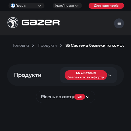
Греція
Українська
Для партнерів
Головна
Продукти
S5 Система безпеки та комфорт
S5 Система
Продукти
безпеки та комфорту
Рівень захисту
Усі