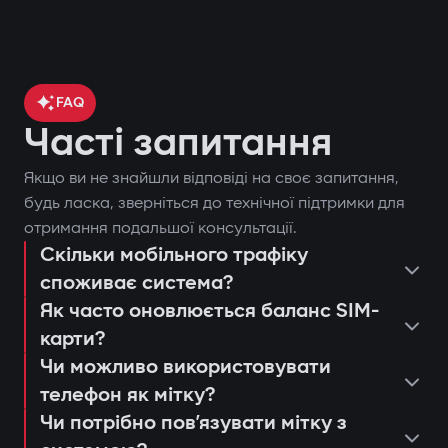
FAQ
Часті запитання
Якщо ви не знайшли відповіді на своє запитання,
контроль місцезнаходження
будь ласка, зверніться до технічної підтримки для
отримання подальшої консультації.
автомобіля через GPS;
Скільки мобільного трафіку
поставити чи зняти автомобіль з
блокування двигуна при спробі
споживає система?
охорони;
несанкціонованого запуску;
Як часто оновлюється баланс SIM-
запустити двигун дистанційно;
сповіщення через застосунок Gazer
карти?
переглянути останні спрацьовування
Захист від «електронної вудки»
Car;
Чи можливо використовувати
або дії системи;
телефон як мітку?
Використання цифрової мітки з
дистанційний автозапуск двигуна;
консультація та підбір оптимальної
налаштувати push-сповіщення та
Чи потрібно повʼязувати мітку з
шифруванням AES128, яку неможливо
ведення журналу подій та спроб