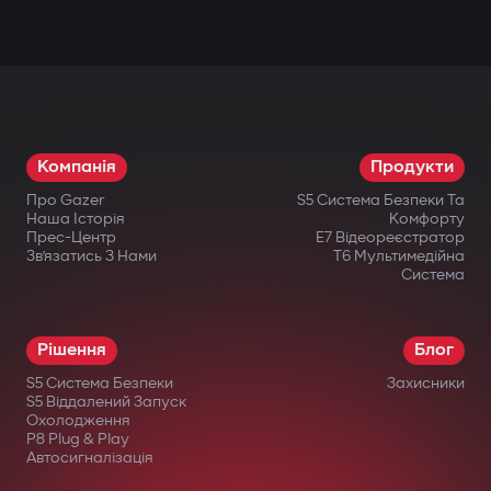
Компанія
Продукти
Про Gazer
S5 Система Безпеки Та
Наша Історія
Комфорту
Прес-Центр
E7 Відеореєстратор
Зв’язатись З Нами
T6 Мультимедійна
Система
Рішення
Блог
S5 Система Безпеки
Захисники
S5 Віддалений Запуск
Охолодження
P8 Plug & Play
Автосигналізація