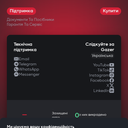
Підтримка
Купити
Документи Та Посібники
Гарантія Та Сервіс
Технічна
Слідкуйте за
підтримка
Gazer
Українська
Email
Telegram
YouTube
WhatsApp
TikTok
Messenger
Instagram
Facebook
X
LinkedIn
—
Захищені
0
з них викрадено
авто
Ми цінуємо вашу конфіденційність