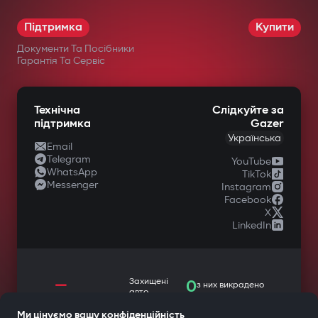
Підтримка
Купити
Документи Та Посібники
Гарантія Та Сервіс
Технічна
Слідкуйте за
підтримка
Gazer
Українська
Email
Telegram
YouTube
WhatsApp
TikTok
Messenger
Instagram
Facebook
X
LinkedIn
—
Захищені
0
з них викрадено
авто
Ми цінуємо вашу конфіденційність