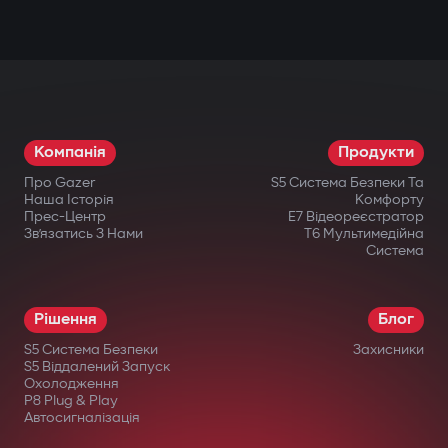
Компанія
Продукти
Про Gazer
S5 Система Безпеки Та
Наша Історія
Комфорту
Прес-Центр
E7 Відеореєстратор
Зв’язатись З Нами
T6 Мультимедійна
Система
Рішення
Блог
S5 Система Безпеки
Захисники
S5 Віддалений Запуск
Охолодження
P8 Plug & Play
Автосигналізація