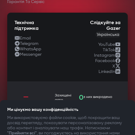
у спеціалізованих магазинах
Гарантія Та Сервіс
автомобільної техніки.
Технічна
Слідкуйте за
підтримка
Gazer
Українська
Email
Telegram
YouTube
WhatsApp
TikTok
Messenger
Instagram
Facebook
X
LinkedIn
—
Захищені
0
з них викрадено
авто
Автозапуск при включенні
Ми цінуємо вашу конфіденційність
Ми використовуємо файли cookie, щоб покращити ваш
запалювання
досвід перегляду, показувати персоналізовану рекламу
ТВОЯ БЕЗПЕКА ПЕРЕДУСІМ
або контент і аналізувати наш трафік. Натискаючи
Автовимкнення при відключенні
"Прийняти всі"
, ви погоджуєтесь на використання нами