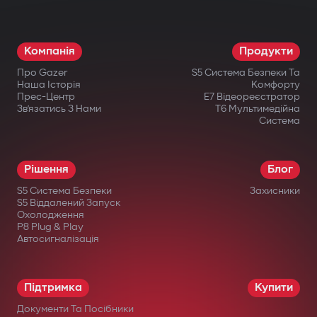
Режим паркування і G-Sensor. Авто
завжди під контролем: навіть коли ви
Компанія
Продукти
відсутні, відеореєстратор активується
Про Gazer
S5 Система Безпеки Та
при ударі або русі.
Наша Історія
Комфорту
Прес-Центр
E7 Відеореєстратор
Офіційна гарантія. Придбавши
Зв’язатись З Нами
T6 Мультимедійна
Система
відеореєстратор Gazer, ви отримуєте
гарантійний талон на 36 місяців.
Рішення
Блог
S5 Система Безпеки
Захисники
S5 Віддалений Запуск
Охолодження
P8 Plug & Play
Автосигналізація
в офіційних інтернет-магазинах Gazer;
в авторизованих дилерів;
Підтримка
Купити
у великих мережах електроніки;
Документи Та Посібники