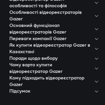
особливості та філософія
Особливості відеореєстраторів
Gazer
Основний функціонал
відеореєстраторів Gazer
Переваги компанії Gazer
Як купити відеореєстратор Gazer в
Казахстані
Поради щодо вибору
Чому варто купити
відеореєстратор Gazer
Кому підходить відеореєстратор
Європейська якість і стабільність.
Gazer
Кожен відеореєстратор Gazer
Підсумок
Власникам легкових авто, які хочуть
проходить тестування на тисячі годин
фіксувати події в місті й на трасі.
запису, стійкість до вібрацій і