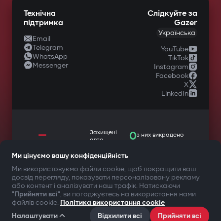
Технічна
Слідкуйте за
підтримка
Gazer
Українська
Email
Telegram
YouTube
WhatsApp
TikTok
Messenger
Instagram
Facebook
X
LinkedIn
—
Захищені
0
з них викрадено
авто
Ми цінуємо вашу конфіденційність
Ми використовуємо файли cookie, щоб покращити ваш
досвід перегляду, показувати персоналізовану рекламу
ТВОЯ БЕЗПЕКА ПЕРЕДУСІМ
або контент і аналізувати наш трафік. Натискаючи
"Прийняти всі"
, ви погоджуєтесь на використання нами
файлів cookie.
Політика використання cookie
©2009-
2026
Gazer Limited (UK) All rights reserved
Умови користування
Політика конфіденційності
Налаштувати
Відхилити всі
Прийняти всі