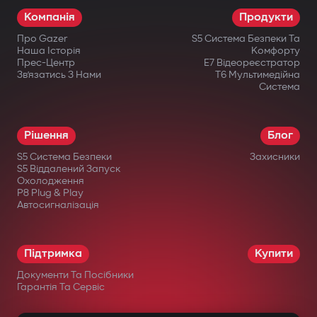
Компанія
Продукти
Про Gazer
S5 Система Безпеки Та
Наша Історія
Комфорту
Прес-Центр
E7 Відеореєстратор
Зв’язатись З Нами
T6 Мультимедійна
Система
Рішення
Блог
S5 Система Безпеки
Захисники
S5 Віддалений Запуск
Охолодження
P8 Plug & Play
Автосигналізація
Підтримка
Купити
Документи Та Посібники
Гарантія Та Сервіс