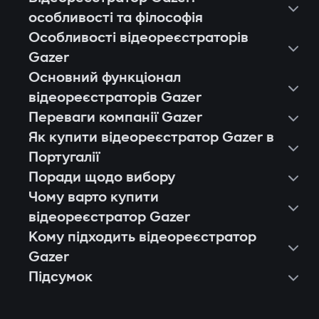
особливості та філософія
Особливості відеореєстраторів
Gazer
Основний функціонал
відеореєстраторів Gazer
Переваги компанії Gazer
Як купити відеореєстратор Gazer в
Португалії
Поради щодо вибору
Чому варто купити
відеореєстратор Gazer
Кому підходить відеореєстратор
Європейська якість і стабільність.
Gazer
Кожен відеореєстратор Gazer
Підсумок
Власникам легкових авто, які хочуть
проходить тестування на тисячі годин
фіксувати події в місті й на трасі.
запису, стійкість до вібрацій і