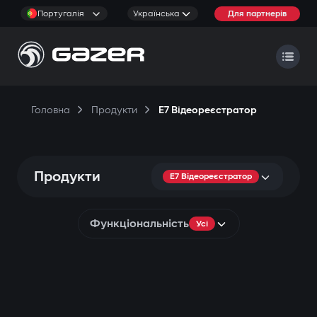
Португалія
Українська
Для партнерів
Головна
Продукти
E7 Відеореєстратор
Продукти
E7 Відеореєстратор
Функціональність
Усі