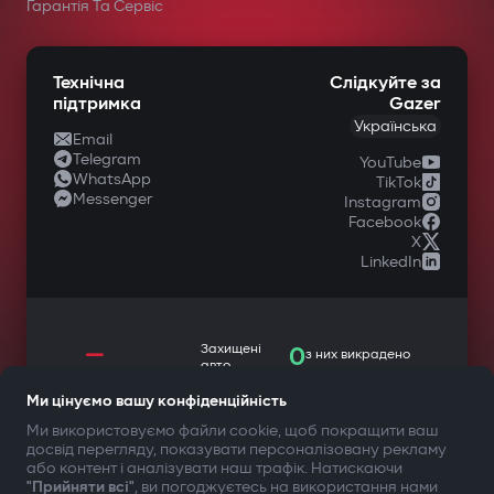
у спеціалізованих магазинах
Гарантія Та Сервіс
автомобільної техніки.
Технічна
Слідкуйте за
підтримка
Gazer
Українська
Email
Telegram
YouTube
WhatsApp
TikTok
Messenger
Instagram
Facebook
X
LinkedIn
—
Захищені
0
з них викрадено
авто
Автозапуск при включенні
Ми цінуємо вашу конфіденційність
Ми використовуємо файли cookie, щоб покращити ваш
запалювання
досвід перегляду, показувати персоналізовану рекламу
ТВОЯ БЕЗПЕКА ПЕРЕДУСІМ
або контент і аналізувати наш трафік. Натискаючи
Автовимкнення при відключенні
"Прийняти всі"
, ви погоджуєтесь на використання нами