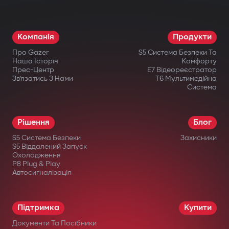
Режим паркування і G-Sensor. Авто
завжди під контролем: навіть коли ви
Компанія
Продукти
відсутні, відеореєстратор активується
Про Gazer
S5 Система Безпеки Та
при ударі або русі.
Наша Історія
Комфорту
Прес-Центр
E7 Відеореєстратор
Офіційна гарантія. Придбавши
Зв’язатись З Нами
T6 Мультимедійна
Система
відеореєстратор Gazer, ви отримуєте
гарантійний талон на 36 місяців.
Рішення
Блог
S5 Система Безпеки
Захисники
S5 Віддалений Запуск
Охолодження
P8 Plug & Play
Автосигналізація
в офіційних інтернет-магазинах Gazer;
в авторизованих дилерів;
Підтримка
Купити
у великих мережах електроніки;
Документи Та Посібники