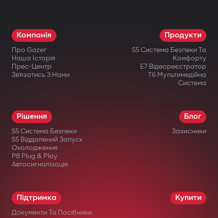
Режим паркування і G-Sensor. Авто
завжди під контролем: навіть коли ви
Компанія
Продукти
відсутні, відеореєстратор активується
Про Gazer
S5 Система Безпеки Та
при ударі або русі.
Наша Історія
Комфорту
Прес-Центр
E7 Відеореєстратор
Офіційна гарантія. Придбавши
Зв’язатись З Нами
T6 Мультимедійна
Система
відеореєстратор Gazer, ви отримуєте
гарантійний талон на 36 місяців.
Рішення
Блог
S5 Система Безпеки
Захисники
S5 Віддалений Запуск
Охолодження
P8 Plug & Play
Автосигналізація
в офіційних інтернет-магазинах Gazer;
в авторизованих дилерів;
Підтримка
Купити
у великих мережах електроніки;
Документи Та Посібники