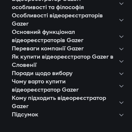
особливості та філософія
Особливості відеореєстраторів
Gazer
Основний функціонал
відеореєстраторів Gazer
Переваги компанії Gazer
Як купити відеореєстратор Gazer в
Словенії
Поради щодо вибору
Чому варто купити
відеореєстратор Gazer
Кому підходить відеореєстратор
Європейська якість і стабільність.
Gazer
Кожен відеореєстратор Gazer
Підсумок
Власникам легкових авто, які хочуть
проходить тестування на тисячі годин
фіксувати події в місті й на трасі.
запису, стійкість до вібрацій і