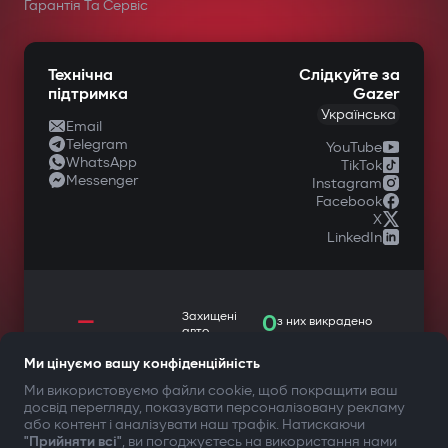
у спеціалізованих магазинах
Гарантія Та Сервіс
автомобільної техніки.
Технічна
Слідкуйте за
підтримка
Gazer
Українська
Email
Telegram
YouTube
WhatsApp
TikTok
Messenger
Instagram
Facebook
X
LinkedIn
—
Захищені
0
з них викрадено
авто
Автозапуск при включенні
Ми цінуємо вашу конфіденційність
Ми використовуємо файли cookie, щоб покращити ваш
запалювання
досвід перегляду, показувати персоналізовану рекламу
ТВОЯ БЕЗПЕКА ПЕРЕДУСІМ
або контент і аналізувати наш трафік. Натискаючи
Автовимкнення при відключенні
"Прийняти всі"
, ви погоджуєтесь на використання нами