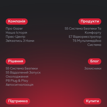
різні компоненти: двигун, коробку
передач, запалювання або паливну
систему. Навіть при фізичному втручанні
Компанія
Продукти
запуск неможливий.
Про Gazer
S5 Система Безпеки Та
Бездротове реле та підкапотний
Наша Історія
Комфорту
Прес-Центр
E7 Відеореєстратор
модуль блокування
Зв’язатись З Нами
T6 Мультимедійна
Система
Приховано встановлене бездротове
реле важко знайти або відключити.
Рішення
Блог
Додатковий підкапотний модуль блокує
S5 Система Безпеки
Захисники
запуск двигуна навіть при пошкодженні
S5 Віддалений Запуск
Охолодження
центрального блоку.
P8 Plug & Play
Автосигналізація
Інтелектуальний дистанційний
автозапуск
Підтримка
Купити
Запуск двигуна через застосунок Gazer