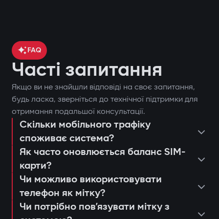
FAQ
Часті запитання
Якщо ви не знайшли відповіді на своє запитання,
контроль місцезнаходження
будь ласка, зверніться до технічної підтримки для
отримання подальшої консультації.
автомобіля через GPS;
Скільки мобільного трафіку
поставити чи зняти автомобіль з
блокування двигуна при спробі
споживає система?
охорони;
несанкціонованого запуску;
Як часто оновлюється баланс SIM-
запустити двигун дистанційно;
сповіщення через застосунок Gazer
карти?
переглянути останні спрацьовування
Захист від «електронної вудки»
Car;
Чи можливо використовувати
або дії системи;
телефон як мітку?
Використання цифрової мітки з
дистанційний автозапуск двигуна;
консультація та підбір оптимальної
налаштувати push-сповіщення та
Чи потрібно повʼязувати мітку з
шифруванням AES128, яку неможливо
ведення журналу подій та спроб