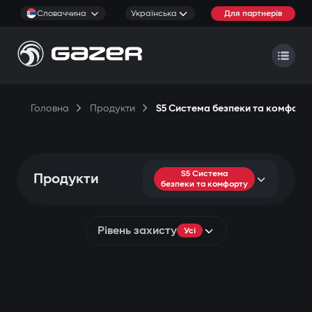
Словаччина
Українська
Для партнерів
Головна
Продукти
S5 Система безпеки та комфорт
S5 Система
Продукти
безпеки та комфорту
Рівень захисту
Усі