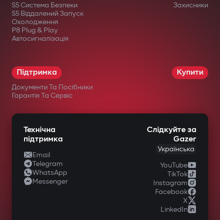
Ви успішно
S5 Система Безпеки
Захисники
підписалися на наші оновлення
S5 Віддалений Запуск
Охолодження
P8 Plug & Play
Автосигналізація
OK
Підтримка
Купити
Документи Та Посібники
Гарантія Та Сервіс
Технічна
Слідкуйте за
підтримка
Gazer
Українська
Email
Telegram
YouTube
WhatsApp
TikTok
Messenger
Instagram
Facebook
X
LinkedIn