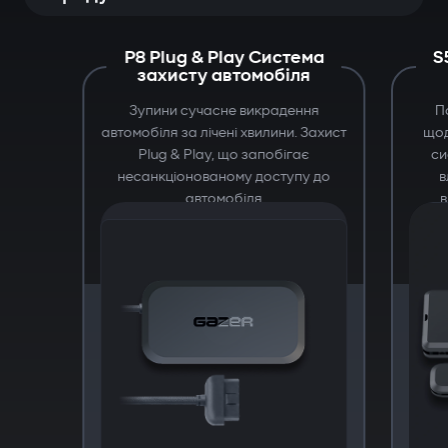
P8 Plug & Play Система
S
захисту автомобіля
Зупини сучасне викрадення
П
автомобіля за лічені хвилини. Захист
щод
Plug & Play, що запобігає
си
несанкціонованому доступу до
в
автомобіля
в