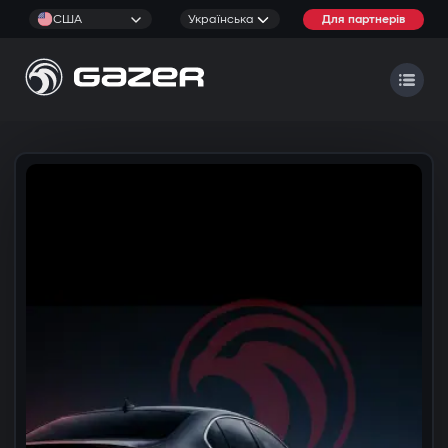
США
Українська
Для партнерів