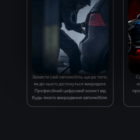
Захисти свій автомобіль ще до того,
С
як до нього дістануться викрадачі.
а
Професійний цифровий захист від
про
будь-якого викрадення автомобіля.