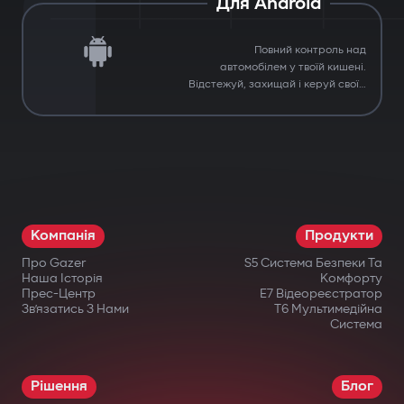
Для Android
Повний контроль над
автомобілем у твоїй кишені.
Відстежуй, захищай і керуй своїм
автомобілем з будь-якої точки.
Компанія
Продукти
Про Gazer
S5 Система Безпеки Та
Наша Історія
Комфорту
Прес-Центр
E7 Відеореєстратор
Зв’язатись З Нами
T6 Мультимедійна
Система
Рішення
Блог