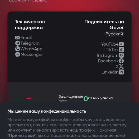
Гарантия И Сервис
Техническая
Подпишитесь на
поддержка
Gazer
Русский
Email
Telegram
YouTube
WhatsApp
TikTok
Messenger
Instagram
Facebook
X
LinkedIn
—
Защищенные
0
из них угнано
авто
Мы ценим вашу конфиденциальность
Мы используем файлы cookie, чтобы улучшить ваш опыт
просмотра, показывать персонализированную рекламу
ТВОЯ БЕЗОПАСНОСТЬ ПРЕЖДЕ ВСЕГО
или контент и анализировать наш трафик. Нажимая
"Принять все"
, вы соглашаетесь на использование нами