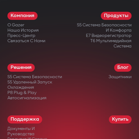
Компания
Продукты
О Gazer
S5 Система Безопасности
Наша История
И Комфорта
Пресс-Центр
E7 Видеорегистратор
Связаться С Нами
T6 Мультимедийная
Система
Решения
Блог
S5 Система Безопасности
Защитники
S5 Удаленный Запуск
Охлаждения
P8 Plug & Play
Автосигнализация
Поддержка
Купить
Документы И
Руководства