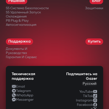
Решения
Блог
месяцев.
S5 Система Безопасности
Защитники
S5 Удаленный Запуск
Охлаждения
в официальных интернет-магазинах
P8 Plug & Play
Автосигнализация
Gazer;
у авторизованных дилеров;
Поддержка
Купить
в крупных сетях электроники;
Документы И
в специализированных магазинах
Руководства
Гарантия И Сервис
автомобильной техники.
Техническая
Подпишитесь на
поддержка
Gazer
Русский
Email
Telegram
YouTube
WhatsApp
TikTok
Messenger
Instagram
Facebook