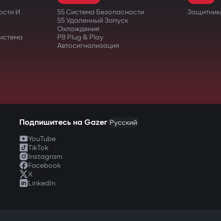
ости И
S5 Система Безопасности
Защитник
S5 Удаленный Запуск
Охлаждения
истема
P8 Plug & Play
Автосигнализация
Подпишитесь на Gazer
Русский
YouTube
TikTok
Instagram
Facebook
X
LinkedIn