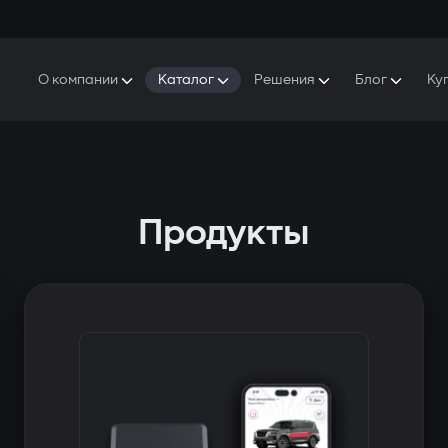
О компании
Каталог
Решения
Блог
Ку
ро Gazer
S5 Система безопасности и комфорта
S5 Система безопасности
Защитники
аша история
E7 Видеорегистратор
S5 Удаленный запуск охлаждения
ресс-центр
T6 Мультимедийная система
P8 Plug & Play Автосигнализация
Продукты
онтакты