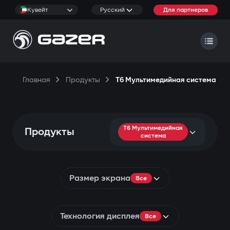
Кувейт
Русский
Для партнеров
Главная
Продукты
T6 Мультимедийная система
T6 Мультимедийная
Продукты
система
Размер экрана
Все
Технология дисплея
Все