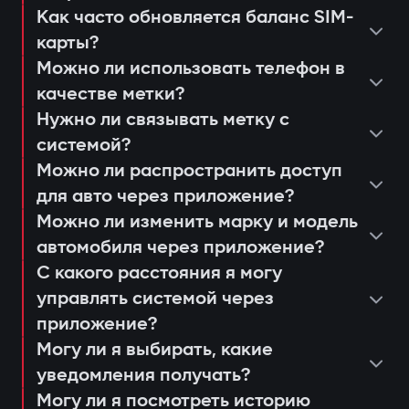
несанкционированного запуска;
Как часто обновляется баланс SIM-
просмотреть последние
уведомления через приложение
карты?
консультация и подбор оптимальной
срабатывания или действия системы;
Защита от «электронной удочки»
Gazer Car;
Можно ли использовать телефон в
системы;
настроить push-уведомления и
Использование цифровой метки с
дистанционный автозапуск
качестве метки?
установка и программирование
сценарии доступа для членов семьи
шифрованием AES128, которую
двигателя;
Нужно ли связывать метку с
модулей;
или сервисных работников;
системой?
невозможно продлить или заменить. Это
ведение журнала событий и попыток
проверка соединения и качества
получать напоминания о
Можно ли распространить доступ
предотвращает «релейные атаки» даже
доступа;
сигнала 4G LTE;
для авто через приложение?
техобслуживании или обновлении
при наличии скопированного ключа.
анализ движения и истории поездок.
Можно ли изменить марку и модель
объяснение пользователю работы и
прошивки (Smart Update).
Авторизация владельца по метке
автомобиля через приложение?
управления через приложение Gazer
При открытии дверей или запуске
С какого расстояния я могу
Car;
двигателя система ищет метку
управлять системой через
выдача гарантийного талона и
владельца. Если её нет рядом —
приложение?
активация 3-летней поддержки.
Могу ли я выбирать, какие
двигатель блокируется, а владелец
уведомления получать?
мгновенно получает уведомление через
Могу ли я посмотреть историю