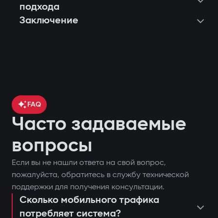
подхода
Заключение
FAQ
Часто задаваемые
вопросы
Если вы не нашли ответа на свой вопрос,
контроль местоположения
пожалуйста, обратитесь в службу технической
поставить или снять автомобиль с
автомобиля через GPS;
поддержки для получения консультации.
охраны;
Сколько мобильного трафика
блокировка двигателя при попытке
потребляет система?
запустить двигатель дистанционно;