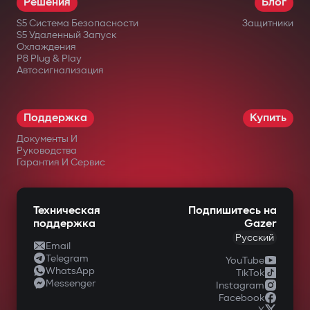
Решения
Блог
месяцев.
S5 Система Безопасности
Защитники
S5 Удаленный Запуск
Охлаждения
в официальных интернет-магазинах
P8 Plug & Play
Автосигнализация
Gazer;
у авторизованных дилеров;
Поддержка
Купить
в крупных сетях электроники;
Документы И
в специализированных магазинах
Руководства
Гарантия И Сервис
автомобильной техники.
Техническая
Подпишитесь на
поддержка
Gazer
Русский
Email
Telegram
YouTube
WhatsApp
TikTok
Messenger
Instagram
Facebook