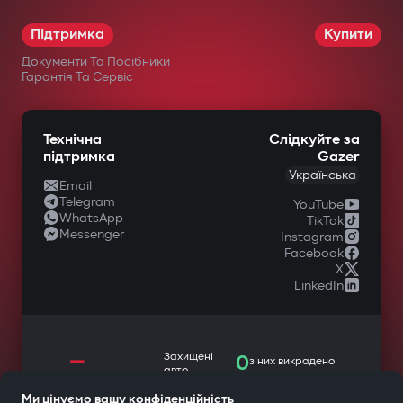
Підтримка
Купити
Документи Та Посібники
Гарантія Та Сервіс
Технічна
Слідкуйте за
підтримка
Gazer
Українська
Email
Telegram
YouTube
WhatsApp
TikTok
Messenger
Instagram
Facebook
X
LinkedIn
—
Захищені
0
з них викрадено
авто
Ми цінуємо вашу конфіденційність