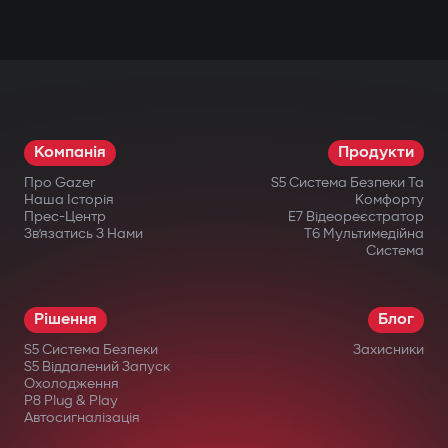
Компанія
Продукти
Про Gazer
S5 Система Безпеки Та
Наша Історія
Комфорту
Прес-Центр
E7 Відеореєстратор
Зв’язатись З Нами
T6 Мультимедійна
Система
Рішення
Блог
S5 Система Безпеки
Захисники
S5 Віддалений Запуск
Охолодження
P8 Plug & Play
Автосигналізація