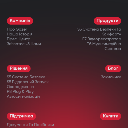
Режим паркування і G-Sensor. Авто
завжди під контролем: навіть коли ви
Компанія
Продукти
відсутні, відеореєстратор активується
Про Gazer
S5 Система Безпеки Та
при ударі або русі.
Наша Історія
Комфорту
Прес-Центр
E7 Відеореєстратор
Офіційна гарантія. Придбавши
Зв’язатись З Нами
T6 Мультимедійна
Система
відеореєстратор Gazer, ви отримуєте
гарантійний талон на 36 місяців.
Рішення
Блог
S5 Система Безпеки
Захисники
S5 Віддалений Запуск
Охолодження
P8 Plug & Play
Автосигналізація
в офіційних інтернет-магазинах Gazer;
в авторизованих дилерів;
Підтримка
Купити
у великих мережах електроніки;
Документи Та Посібники