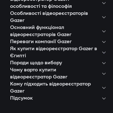
особливості та філософія
Особливості відеореєстраторів
Gazer
Основний функціонал
відеореєстраторів Gazer
Переваги компанії Gazer
Як купити відеореєстратор Gazer в
Єгипті
Поради щодо вибору
Чому варто купити
відеореєстратор Gazer
Кому підходить відеореєстратор
Європейська якість і стабільність.
Gazer
Кожен відеореєстратор Gazer
Підсумок
Власникам легкових авто, які хочуть
проходить тестування на тисячі годин
фіксувати події в місті й на трасі.
запису, стійкість до вібрацій і