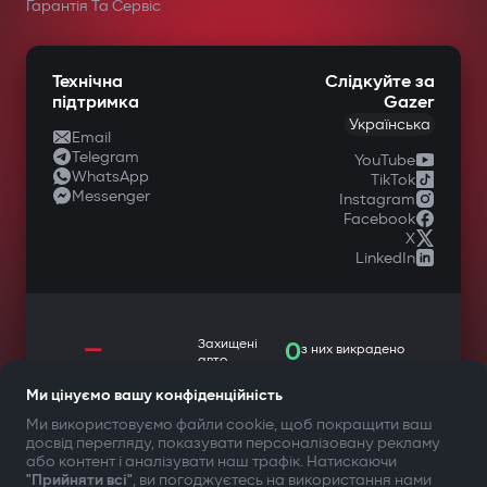
у спеціалізованих магазинах
Гарантія Та Сервіс
автомобільної техніки.
Технічна
Слідкуйте за
підтримка
Gazer
Українська
Email
Telegram
YouTube
WhatsApp
TikTok
Messenger
Instagram
Facebook
X
LinkedIn
—
Захищені
0
з них викрадено
авто
Автозапуск при включенні
Ми цінуємо вашу конфіденційність
Ми використовуємо файли cookie, щоб покращити ваш
запалювання
досвід перегляду, показувати персоналізовану рекламу
ТВОЯ БЕЗПЕКА ПЕРЕДУСІМ
або контент і аналізувати наш трафік. Натискаючи
Автовимкнення при відключенні
"Прийняти всі"
, ви погоджуєтесь на використання нами