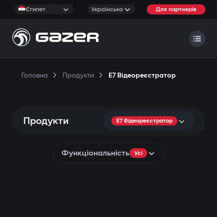
Єгипет
Українська
Для партнерів
Головна
Продукти
E7 Відеореєстратор
Продукти
E7 Відеореєстратор
Функціональність
Усі