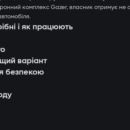
оронний комплекс Gazer, власник отримує не 
автомобіля.
рібні і як працюють
то
ащий варіант
ня безпекою
оду
 через GPS;
ціонованого запуску;
r;
и;