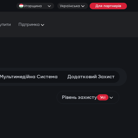
Угорщина
Українська
Для партнерів
упити
Підтримка
Документи та Посібники
Умови обслуговування
 Мультимедійна Система
Додатковий Захист
Рівень захисту
Усі