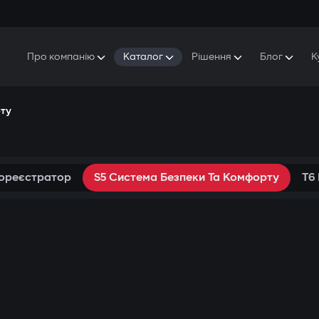
Про компанію
Каталог
Рішення
Блог
К
Про Gazer
S5 Система безпеки та комфорту
S5 Система безпеки
Захисники
рту
Наша історія
E7 Відеореєстратор
S5 Віддалений запуск охолодження
Прес-центр
T6 Мультимедійна система
P8 Plug & Play Автосигналізація
Контакти
еореєстратор
S5 Система Безпеки Та Комфорту
T6