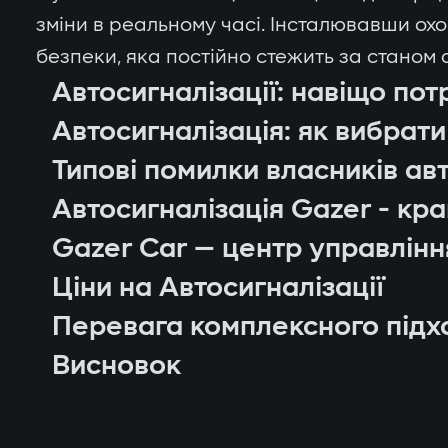
зміни в реальному часі. Інсталювавши ох
безпеки, яка постійно стежить за станом 
Автосигналізації: навіщо пот
Автосигналізація: як вибрати
Типові помилки власників ав
Автосигналізація Gazer - кр
Gazer Car — центр управлін
Ціни на Автосигналізації
Перевага комплексного підх
контроль місцезнаходження автомобіля
Висновок
блокування двигуна при спробі несанк
сповіщення через застосунок Gazer Ca
дистанційний автозапуск двигуна;
поставити чи зняти автомобіль з охорон