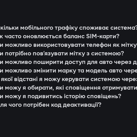
у;
о дії системи;
ням AES128, яку неможливо продовжити або з
кільки мобільного трафіку споживає система
ії доступу для членів родини чи сервісних п
.
к часто оновлюється баланс SIM-карти?
говування або оновлення прошивки (Smart Up
теми;
и можливо використовувати телефон як мітку
в;
и потрібно повʼязувати мітку з системою?
 система шукає мітку власника. Якщо її нема
G LTE;
и можливо поширити доступ для авто через 
унок Gazer Car.
 керування через застосунок Gazer Car;
и можливо змінити марку та модель авто чер
автомобіля
я 3-річної підтримки.
 якої відстані я можу керувати системою чере
а LIN шин, розуміє внутрішні команди автомоб
и можу я обирати, які сповіщення отримуват
о паливну систему. Навіть при фізичному вт
и можу я подивитись історію сповіщень?
дуль блокування
ля чого потрібен код деактивації?
важко знайти або відключити. Додатковий пі
оку.
озапуск