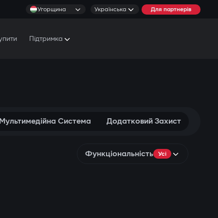
Угорщина
Українська
Для партнерів
упити
Підтримка
Документи та Посібники
Умови обслуговування
 Мультимедійна Система
Додатковий Захист
Функціональність
Усі