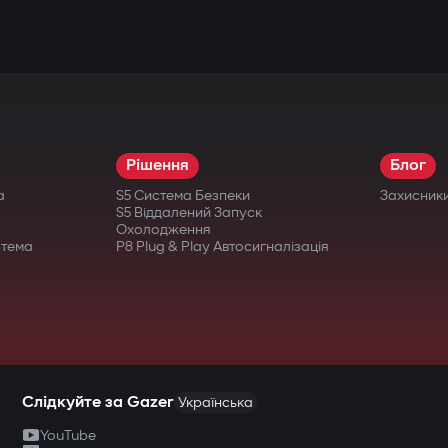
ної техніки.
ня
Рішення
Блог
я (економія пам'яті та ресурсу карти)
а
S5 Система Безпеки
Захисник
итетом важливих подій
S5 Віддалений Запуск
Охолодження
овому відключенні живлення
стема
P8 Plug & Play Автосигналізація
отреби виймати карту
Слідкуйте за Gazer
Українська
YouTube