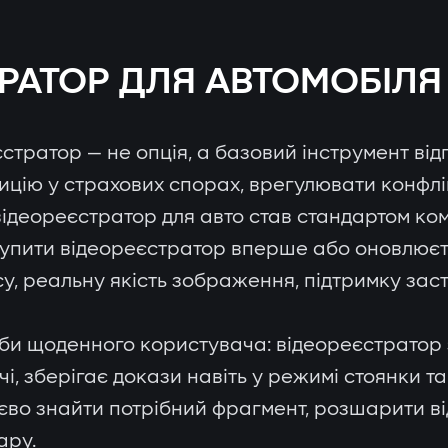
РАТОР ДЛЯ АВТОМОБІЛЯ
стратор — не опція, а базовий інструмент від
ицію у страхових спорах, врегулювати конфлі
 відеореєстратор для авто став стандартом ко
 купити відеореєстратор вперше або оновлюєт
су, реальну якість зображення, підтримку заст
еби щоденного користувача: відеореєстратор
чі, зберігає докази навіть у режимі стоянки та
тєво знайти потрібний фрагмент, розшарити ві
ару.