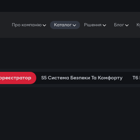
Про компанію
Каталог
Рішення
Блог
К
Про Gazer
S5 Система безпеки та комфорту
S5 Система безпеки
Захисники
Наша історія
E7 Відеореєстратор
S5 Віддалений запуск охолодження
Прес-центр
T6 Мультимедійна система
P8 Plug & Play Автосигналізація
Контакти
еореєстратор
S5 Система Безпеки Та Комфорту
T6