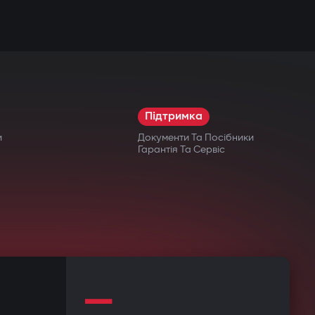
Підтримка
и
Документи Та Посібники
Гарантія Та Сервіс
—