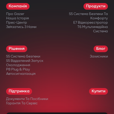
Компанія
Продукти
Про Gazer
S5 Система Безпеки Та
Наша Історія
Комфорту
Прес-Центр
E7 Відеореєстратор
Зв’язатись З Нами
T6 Мультимедійна
Система
Рішення
Блог
S5 Система Безпеки
Захисники
S5 Віддалений Запуск
Охолодження
P8 Plug & Play
Автосигналізація
Підтримка
Купити
Документи Та Посібники
Гарантія Та Сервіс