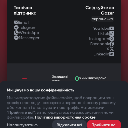
Технічна
Слідкуйте за
підтримка
Gazer
Українська
Email
Telegram
YouTube
WhatsApp
TikTok
Messenger
Instagram
Facebook
X
LinkedIn
—
Захищені
0
з них викрадено
авто
Ми цінуємо вашу конфіденційність
Ми використовуємо файли cookie, щоб покращити ваш
досвід перегляду, показувати персоналізовану рекламу
ТВОЯ БЕЗПЕКА ПЕРЕДУСІМ
або контент і аналізувати наш трафік. Натискаючи
"Прийняти всі"
, ви погоджуєтесь на використання нами
файлів cookie.
Політика використання cookie
©2009-
2026
Gazer Limited (UK) All rights reserved
Умови користування
Політика конфіденційності
Налаштувати
Відхилити всі
Прийняти всі