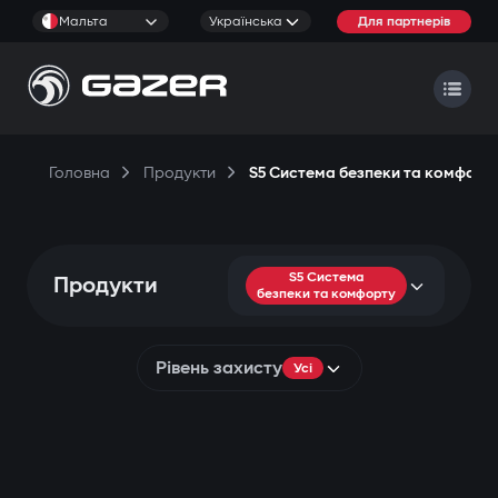
Мальта
Українська
Для партнерів
Головна
Продукти
S5 Система безпеки та комфорт
S5 Система
Продукти
безпеки та комфорту
Рівень захисту
Усі