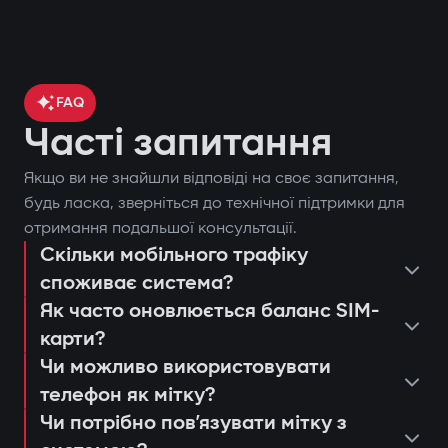
FAQ
Часті запитання
Якщо ви не знайшли відповіді на своє запитання,
контроль місцезнаходження
будь ласка, зверніться до технічної підтримки для
отримання подальшої консультації.
автомобіля через GPS;
Скільки мобільного трафіку
поставити чи зняти автомобіль з
блокування двигуна при спробі
споживає система?
охорони;
несанкціонованого запуску;
Як часто оновлюється баланс SIM-
запустити двигун дистанційно;
сповіщення через застосунок Gazer
карти?
переглянути останні спрацьовування
Захист від «електронної вудки»
Car;
Чи можливо використовувати
або дії системи;
телефон як мітку?
Використання цифрової мітки з
дистанційний автозапуск двигуна;
консультація та підбір оптимальної
налаштувати push-сповіщення та
Чи потрібно повʼязувати мітку з
шифруванням AES128, яку неможливо
ведення журналу подій та спроб