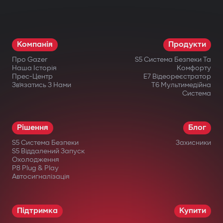
різні компоненти: двигун, коробку
передач, запалювання або паливну
систему. Навіть при фізичному втручанні
Компанія
Продукти
запуск неможливий.
Про Gazer
S5 Система Безпеки Та
Бездротове реле та підкапотний
Наша Історія
Комфорту
Прес-Центр
E7 Відеореєстратор
модуль блокування
Зв’язатись З Нами
T6 Мультимедійна
Система
Приховано встановлене бездротове
реле важко знайти або відключити.
Рішення
Блог
Додатковий підкапотний модуль блокує
S5 Система Безпеки
Захисники
запуск двигуна навіть при пошкодженні
S5 Віддалений Запуск
Охолодження
центрального блоку.
P8 Plug & Play
Автосигналізація
Інтелектуальний дистанційний
автозапуск
Підтримка
Купити
Запуск двигуна через застосунок Gazer