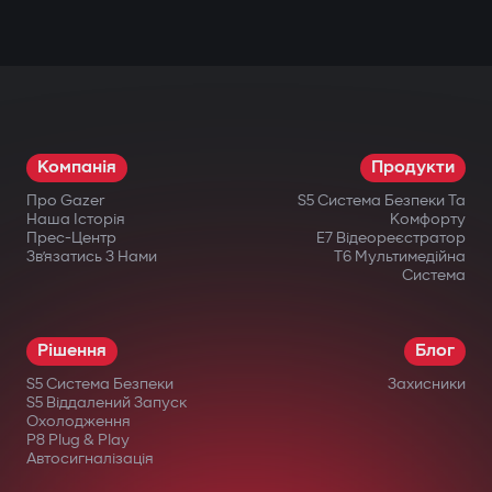
Компанія
Продукти
Про Gazer
S5 Система Безпеки Та
Наша Історія
Комфорту
Прес-Центр
E7 Відеореєстратор
Зв’язатись З Нами
T6 Мультимедійна
Система
Рішення
Блог
S5 Система Безпеки
Захисники
S5 Віддалений Запуск
Охолодження
P8 Plug & Play
Автосигналізація