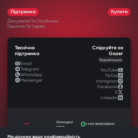
Підтримка
Купити
Документи Та Посібники
Гарантія Та Сервіс
Технічна
Слідкуйте за
підтримка
Gazer
Українська
Email
Telegram
YouTube
WhatsApp
TikTok
Messenger
Instagram
Facebook
X
LinkedIn
—
Захищені
0
з них викрадено
авто
Ми цінуємо вашу конфіденційність