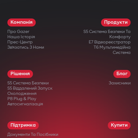
Режим паркування і G-Sensor. Авто
завжди під контролем: навіть коли ви
Компанія
Продукти
відсутні, відеореєстратор активується
Про Gazer
S5 Система Безпеки Та
при ударі або русі.
Наша Історія
Комфорту
Прес-Центр
E7 Відеореєстратор
Офіційна гарантія. Придбавши
Зв’язатись З Нами
T6 Мультимедійна
Система
відеореєстратор Gazer, ви отримуєте
гарантійний талон на 36 місяців.
Рішення
Блог
S5 Система Безпеки
Захисники
S5 Віддалений Запуск
Охолодження
P8 Plug & Play
Автосигналізація
в офіційних інтернет-магазинах Gazer;
в авторизованих дилерів;
Підтримка
Купити
у великих мережах електроніки;
Документи Та Посібники