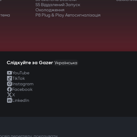
S5 Віддалений Запуск
Охолодження
стема
P8 Plug & Play Автосигналізація
Слідкуйте за Gazer
Українська
YouTube
TikTok
Instagram
Facebook
X
LinkedIn
ТВОЯ БЕЗПЕКА ПЕРЕДУСІМ
свід перегляду, показувати