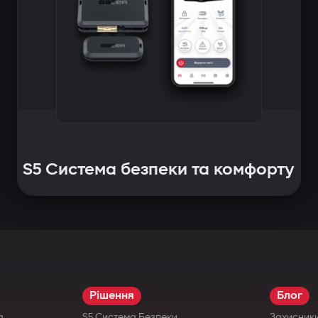
S5 Система безпеки та комфорту
Рішення
Блог
а
S5 Система Безпеки
Захисник