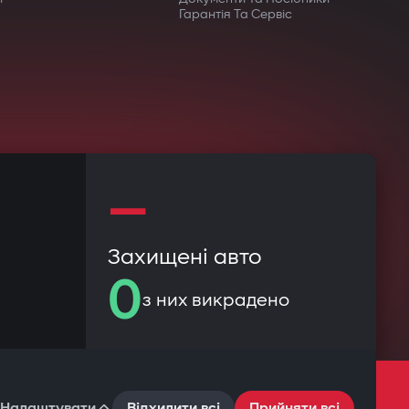
Гарантія Та Сервіс
—
Захищені авто
0
з них викрадено
Налаштувати
Відхилити всі
Прийняти всі