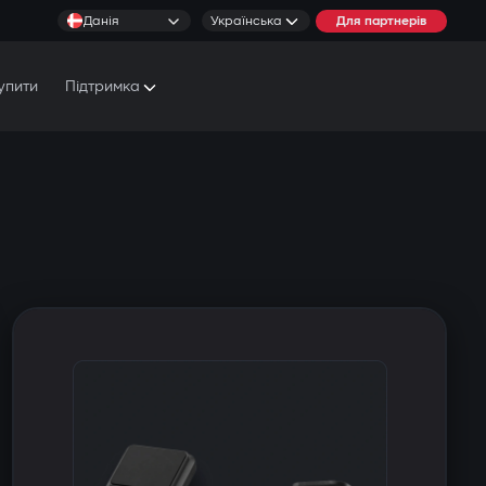
Данія
Українська
Для партнерів
упити
Підтримка
Документи та Посібники
Умови обслуговування