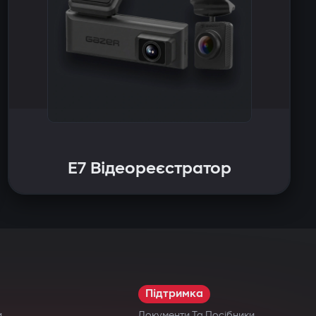
E7 Відеореєстратор
Підтримка
и
Документи Та Посібники