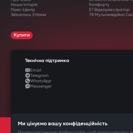
Наша Історія
Комфорту
Прес-Центр
E7 Відеореєстратор
Зв’язатись З Нами
T6 Мультимедійна Си
Купити
Технічна підтримка
Email
Telegram
WhatsApp
Messenger
Ми цінуємо вашу конфіденційність
Ми використовуємо файли cookie, щоб покращити ваш до