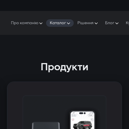
Про компанію
Каталог
Рішення
Блог
К
Про Gazer
S5 Система безпеки та комфорту
S5 Система безпеки
Захисники
Наша історія
E7 Відеореєстратор
S5 Віддалений запуск охолодження
Прес-центр
T6 Мультимедійна система
P8 Plug & Play Автосигналізація
Продукти
Контакти