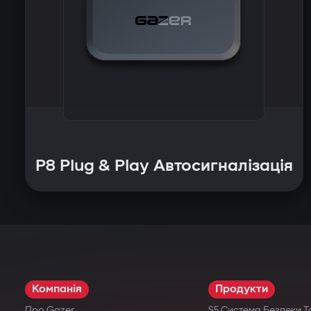
P8 Plug & Play Автосигналізація
Компанія
Продукти
Про Gazer
S5 Система Безпеки Т