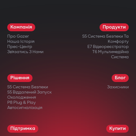
різні компоненти: двигун, коробку
передач, запалювання або паливну
систему. Навіть при фізичному втручанні
Компанія
Продукти
запуск неможливий.
Про Gazer
S5 Система Безпеки Та
Бездротове реле та підкапотний
Наша Історія
Комфорту
Прес-Центр
E7 Відеореєстратор
модуль блокування
Зв’язатись З Нами
T6 Мультимедійна
Система
Приховано встановлене бездротове
реле важко знайти або відключити.
Рішення
Блог
Додатковий підкапотний модуль блокує
S5 Система Безпеки
Захисники
запуск двигуна навіть при пошкодженні
S5 Віддалений Запуск
Охолодження
центрального блоку.
P8 Plug & Play
Автосигналізація
Інтелектуальний дистанційний
автозапуск
Підтримка
Купити
Запуск двигуна через застосунок Gazer