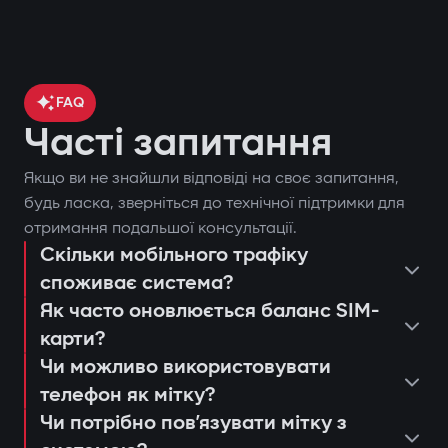
FAQ
Часті запитання
Якщо ви не знайшли відповіді на своє запитання,
контроль місцезнаходження
будь ласка, зверніться до технічної підтримки для
отримання подальшої консультації.
автомобіля через GPS;
Скільки мобільного трафіку
поставити чи зняти автомобіль з
блокування двигуна при спробі
споживає система?
охорони;
несанкціонованого запуску;
Як часто оновлюється баланс SIM-
запустити двигун дистанційно;
сповіщення через застосунок Gazer
карти?
переглянути останні спрацьовування
Захист від «електронної вудки»
Car;
Чи можливо використовувати
або дії системи;
телефон як мітку?
Використання цифрової мітки з
дистанційний автозапуск двигуна;
консультація та підбір оптимальної
налаштувати push-сповіщення та
Чи потрібно повʼязувати мітку з
шифруванням AES128, яку неможливо
ведення журналу подій та спроб