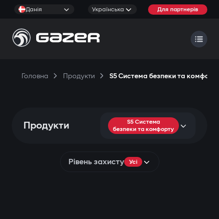
Данія
Українська
Для партнерів
Головна
Продукти
S5 Система безпеки та комфорт
S5 Система
Продукти
безпеки та комфорту
Рівень захисту
Усі