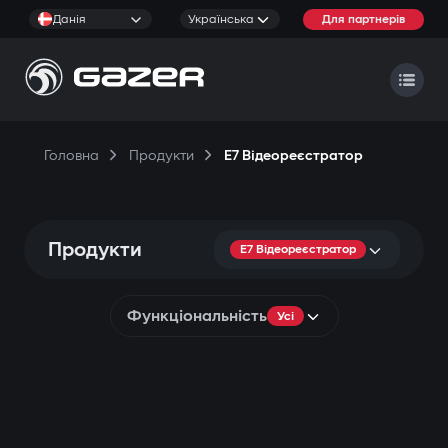
Данія
Українська
Для партнерів
Головна
Продукти
E7 Відеореєстратор
Продукти
E7 Відеореєстратор
Функціональність
Усі