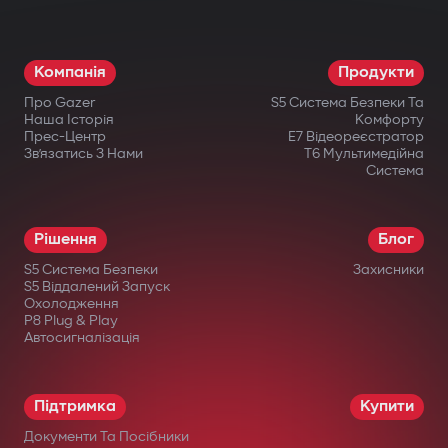
Режим паркування і G-Sensor. Авто
завжди під контролем: навіть коли ви
Компанія
Продукти
відсутні, відеореєстратор активується
Про Gazer
S5 Система Безпеки Та
при ударі або русі.
Наша Історія
Комфорту
Прес-Центр
E7 Відеореєстратор
Офіційна гарантія. Придбавши
Зв’язатись З Нами
T6 Мультимедійна
Система
відеореєстратор Gazer, ви отримуєте
гарантійний талон на 36 місяців.
Рішення
Блог
S5 Система Безпеки
Захисники
S5 Віддалений Запуск
Охолодження
P8 Plug & Play
Автосигналізація
в офіційних інтернет-магазинах Gazer;
в авторизованих дилерів;
Підтримка
Купити
у великих мережах електроніки;
Документи Та Посібники