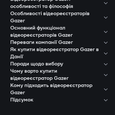
особливості та філософія
Особливості відеореєстраторів
Gazer
Основний функціонал
відеореєстраторів Gazer
Переваги компанії Gazer
Як купити відеореєстратор Gazer в
Данії
Поради щодо вибору
Чому варто купити
відеореєстратор Gazer
Кому підходить відеореєстратор
Європейська якість і стабільність.
Gazer
Кожен відеореєстратор Gazer
Підсумок
Власникам легкових авто, які хочуть
проходить тестування на тисячі годин
фіксувати події в місті й на трасі.
запису, стійкість до вібрацій і