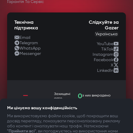
у спеціалізованих магазинах
Гарантія Та Сервіс
автомобільної техніки.
Технічна
Слідкуйте за
підтримка
Gazer
Українська
Email
Telegram
YouTube
WhatsApp
TikTok
Messenger
Instagram
Facebook
X
LinkedIn
—
Захищені
0
з них викрадено
авто
Автозапуск при включенні
Ми цінуємо вашу конфіденційність
Ми використовуємо файли cookie, щоб покращити ваш
запалювання
досвід перегляду, показувати персоналізовану рекламу
ТВОЯ БЕЗПЕКА ПЕРЕДУСІМ
або контент і аналізувати наш трафік. Натискаючи
Автовимкнення при відключенні
"Прийняти всі"
, ви погоджуєтесь на використання нами