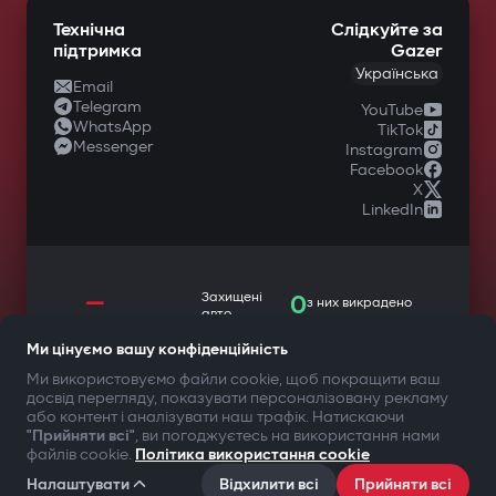
Технічна
Слідкуйте за
підтримка
Gazer
Українська
Email
Telegram
YouTube
WhatsApp
TikTok
Messenger
Instagram
Facebook
X
LinkedIn
—
Захищені
0
з них викрадено
авто
Ми цінуємо вашу конфіденційність
Ми використовуємо файли cookie, щоб покращити ваш
досвід перегляду, показувати персоналізовану рекламу
ТВОЯ БЕЗПЕКА ПЕРЕДУСІМ
або контент і аналізувати наш трафік. Натискаючи
"Прийняти всі"
, ви погоджуєтесь на використання нами
файлів cookie.
Політика використання cookie
©2009-
2026
Gazer Limited (UK) All rights reserved
Умови користування
Політика конфіденційності
Налаштувати
Відхилити всі
Прийняти всі