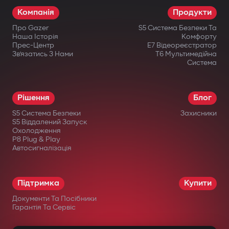
Компанія
Продукти
Про Gazer
S5 Система Безпеки Та
Наша Історія
Комфорту
Прес-Центр
E7 Відеореєстратор
Зв’язатись З Нами
T6 Мультимедійна
Система
Рішення
Блог
S5 Система Безпеки
Захисники
S5 Віддалений Запуск
Охолодження
P8 Plug & Play
Автосигналізація
Підтримка
Купити
Документи Та Посібники
Гарантія Та Сервіс